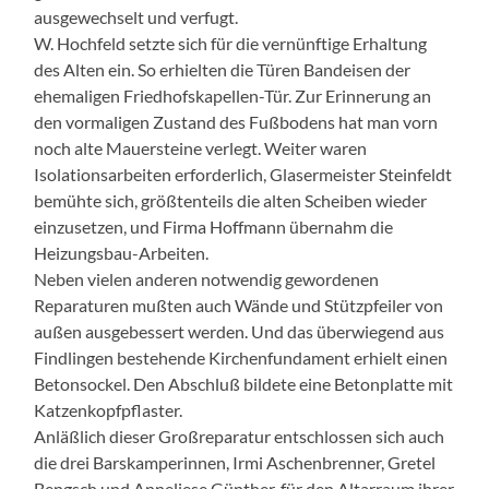
ausgewechselt und verfugt.
W. Hochfeld setzte sich für die vernünftige Erhaltung
des Alten ein. So erhielten die Türen Bandeisen der
ehemaligen Friedhofskapellen-Tür. Zur Erinnerung an
den vormaligen Zustand des Fußbodens hat man vorn
noch alte Mauersteine verlegt. Weiter waren
Isolationsarbeiten erforderlich, Glasermeister Steinfeldt
bemühte sich, größtenteils die alten Scheiben wieder
einzusetzen, und Firma Hoffmann übernahm die
Heizungsbau-Arbeiten.
Neben vielen anderen notwendig gewordenen
Reparaturen mußten auch Wände und Stützpfeiler von
außen ausgebessert werden. Und das überwiegend aus
Findlingen bestehende Kirchenfundament erhielt einen
Betonsockel. Den Abschluß bildete eine Betonplatte mit
Katzenkopfpflaster.
Anläßlich dieser Großreparatur entschlossen sich auch
die drei Barskamperinnen, Irmi Aschenbrenner, Gretel
Bengsch und Anneliese Günther, für den Altarraum ihrer