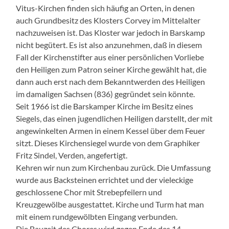
Vitus-Kirchen finden sich häufig an Orten, in denen
auch Grundbesitz des Klosters Corvey im Mittelalter
nachzuweisen ist. Das Kloster war jedoch in Barskamp
nicht begütert. Es ist also anzunehmen, daß in diesem
Fall der Kirchenstifter aus einer persönlichen Vorliebe
den Heiligen zum Patron seiner Kirche gewählt hat, die
dann auch erst nach dem Bekanntwerden des Heiligen
im damaligen Sachsen (836) gegründet sein könnte.
Seit 1966 ist die Barskamper Kirche im Besitz eines
Siegels, das einen jugendlichen Heiligen darstellt, der mit
angewinkelten Armen in einem Kessel über dem Feuer
sitzt. Dieses Kirchensiegel wurde von dem Graphiker
Fritz Sindel, Verden, angefertigt.
Kehren wir nun zum Kirchenbau zurück. Die Umfassung
wurde aus Backsteinen errichtet und der vieleckige
geschlossene Chor mit Strebepfeilern und
Kreuzgewölbe ausgestattet. Kirche und Turm hat man
mit einem rundgewölbten Eingang verbunden.
Die Bauzeit des Chores wird gegen Ende des 14.