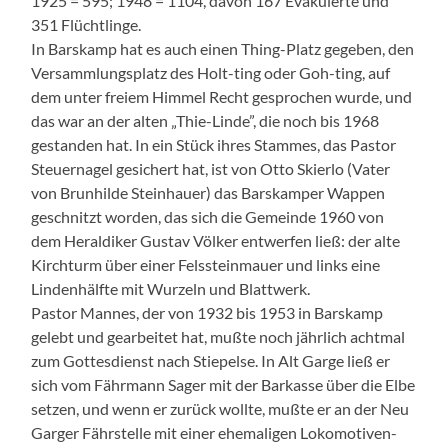
1925 = 595; 1948 = 1104, davon 167 Evakuierte und
351 Flüchtlinge.
In Barskamp hat es auch einen Thing-Platz gegeben, den
Versammlungsplatz des Holt-ting oder Goh-ting, auf
dem unter freiem Himmel Recht gesprochen wurde, und
das war an der alten „Thie-Linde”, die noch bis 1968
gestanden hat. In ein Stück ihres Stammes, das Pastor
Steuernagel gesichert hat, ist von Otto Skierlo (Vater
von Brunhilde Steinhauer) das Barskamper Wappen
geschnitzt worden, das sich die Gemeinde 1960 von
dem Heraldiker Gustav Völker entwerfen ließ: der alte
Kirchturm über einer Felssteinmauer und links eine
Lindenhälfte mit Wurzeln und Blattwerk.
Pastor Mannes, der von 1932 bis 1953 in Barskamp
gelebt und gearbeitet hat, mußte noch jährlich achtmal
zum Gottesdienst nach Stiepelse. In Alt Garge ließ er
sich vom Fährmann Sager mit der Barkasse über die Elbe
setzen, und wenn er zurück wollte, mußte er an der Neu
Garger Fährstelle mit einer ehemaligen Lokomotiven-