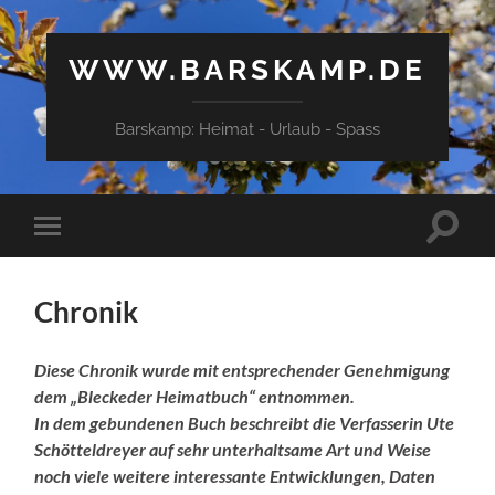
WWW.BARSKAMP.DE
Barskamp: Heimat - Urlaub - Spass
Suchfe
Mobile-
ein-/a
Menü
ein-/ausblenden
Chronik
Diese Chronik wurde mit entsprechender Genehmigung
dem „Bleckeder Heimatbuch“ entnommen.
In dem gebundenen Buch beschreibt die Verfasserin Ute
Schötteldreyer auf sehr unterhaltsame Art und Weise
noch viele weitere interessante Entwicklungen, Daten