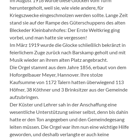
Im August 1918 wurde diese Glocken vom Turm
heruntergeholt, weil sie, wie viele andere, für
Kriegszwecke eingeschmolzen werden sollte. Lange Zeit
stand sie auf der Rampe des Güterschuppens des alten
Bleckeder Kleinbahnhofes: Der Erste Weltkrieg ging
vorbei, und man hatte sie vergessen!
Im März 1919 wurde die Glocke schließlich bekränzt in
feierlichem Zuge zurück nach Barskamp geholt und mit
Musik wieder an ihrem alten Platz angebracht.
Die Orgel stammt aus dem Jahre 1856, erbaut von dem
Hoforgelbauer Meyer, Hannover. Ihre stolze
Kaufsumme von 1172 Talern hatten überwiegend 113
Höfner, 38 Köthner und 3 Brinksitzer aus der Gemeinde
aufzubringen.
Der Küster und Lehrer sah in der Anschaffung eine
wesentliche Unterstützung seiner selbst, denn bis dahin
hatte er den Ton angegeben und den Gemeindegesang
leiten müssen. Die Orgel war ihm nun eine wichtige Hilfe
geworden, und deshalb verlangte er auch keine