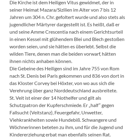
Die Kirche ist dem Heiligen Vitus gewidmet, der in
seiner Heimat Mazara/Sizilien im Alter von 7 bis 12
Jahren um 304 n. Chr. gefoltert wurde und also stets als
jugendlicher Märtyrer dargestellt ist. Es heißt, daß er
und seine Amme Crescentia nach einem Gerichtsurteil
in einen Kessel mit glühendem Blei und Blech gestoßen
worden seien, und sie hätten es überlebt. Selbst die
wilden Tiere, denen man die beiden vorwarf, hätten
ihnen nichts anhaben können.
Die Gebeine des Heiligen sind im Jahre 755 von Rom
nach St. Denis bei Paris gekommen und 836 von dort in
das Kloster Corvey bei Höxter, von wo aus sich die
Verehrung über ganz Norddeutschland ausbreitete.
St. Veit ist einer der 14 Nothelfer und gilt als
Schutzpatron der Kupferschmiede. Er „half” gegen
Fallsucht (Veitstanz), Feuergefahr, Unwetter,
Viehkrankheiten sowie Hundebiß. Schwangere und
Wöchnerinnen beteten zu ihm, und für die Jugend und
Kindererziehung erbat man ebenfalls seinen Rat.