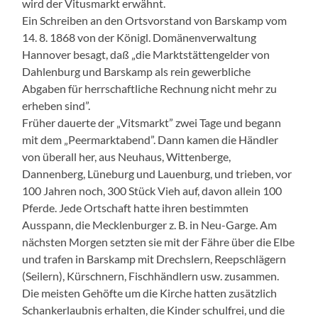
wird der Vitusmarkt erwähnt.
Ein Schreiben an den Ortsvorstand von Barskamp vom
14. 8. 1868 von der Königl. Domänenverwaltung
Hannover besagt, daß „die Marktstättengelder von
Dahlenburg und Barskamp als rein gewerbliche
Abgaben für herrschaftliche Rechnung nicht mehr zu
erheben sind”.
Früher dauerte der „Vitsmarkt” zwei Tage und begann
mit dem „Peermarktabend”. Dann kamen die Händler
von überall her, aus Neuhaus, Wittenberge,
Dannenberg, Lüneburg und Lauenburg, und trieben, vor
100 Jahren noch, 300 Stück Vieh auf, davon allein 100
Pferde. Jede Ortschaft hatte ihren bestimmten
Ausspann, die Mecklenburger z. B. in Neu-Garge. Am
nächsten Morgen setzten sie mit der Fähre über die Elbe
und trafen in Barskamp mit Drechslern, Reepschlägern
(Seilern), Kürschnern, Fischhändlern usw. zusammen.
Die meisten Gehöfte um die Kirche hatten zusätzlich
Schankerlaubnis erhalten, die Kinder schulfrei, und die