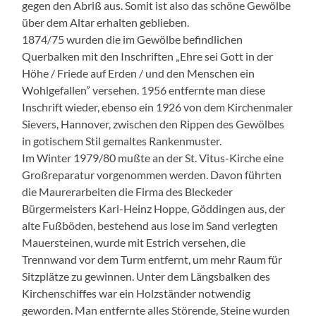
gegen den Abriß aus. Somit ist also das schöne Gewölbe
über dem Altar erhalten geblieben.
1874/75 wurden die im Gewölbe befindlichen
Querbalken mit den Inschriften „Ehre sei Gott in der
Höhe / Friede auf Erden / und den Menschen ein
Wohlgefallen” versehen. 1956 entfernte man diese
Inschrift wieder, ebenso ein 1926 von dem Kirchenmaler
Sievers, Hannover, zwischen den Rippen des Gewölbes
in gotischem Stil gemaltes Rankenmuster.
Im Winter 1979/80 mußte an der St. Vitus-Kirche eine
Großreparatur vorgenommen werden. Davon führten
die Maurerarbeiten die Firma des Bleckeder
Bürgermeisters Karl-Heinz Hoppe, Göddingen aus, der
alte Fußböden, bestehend aus lose im Sand verlegten
Mauersteinen, wurde mit Estrich versehen, die
Trennwand vor dem Turm entfernt, um mehr Raum für
Sitzplätze zu gewinnen. Unter dem Längsbalken des
Kirchenschiffes war ein Holzständer notwendig
geworden. Man entfernte alles Störende, Steine wurden