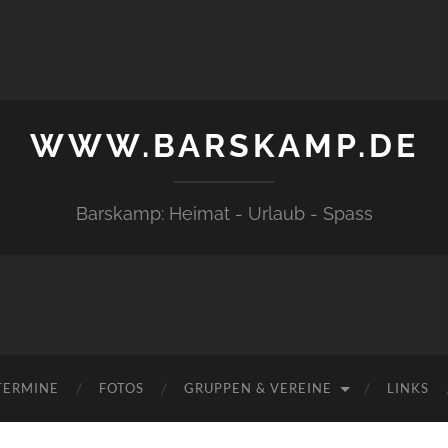
WWW.BARSKAMP.DE
Barskamp: Heimat - Urlaub - Spass
TERMINE
FOTOS
GRUPPEN & VEREINE
LINKS