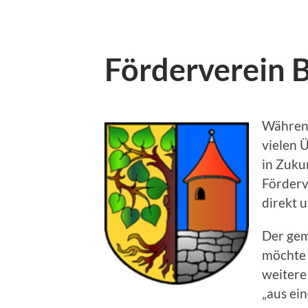
Förderverein 
Während
vielen 
in Zuku
Förderv
direkt 
Der gem
möchte 
weitere
„aus ei