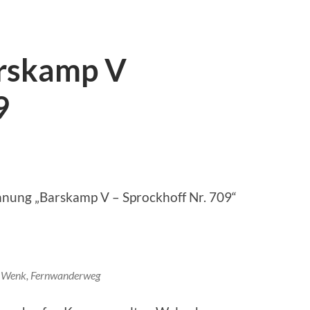
rskamp V
9
hnung „Barskamp V – Sprockhoff Nr. 709“
 Wenk, Fernwanderweg